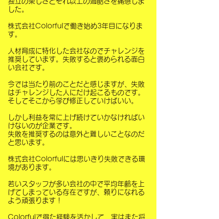
独立の楽しさとそれ以上の過酷さを痛感しま
した。
株式会社Colorfulで働き始め3年目になりま
す。
人材育成に特化した会社なのでチャレンジを
推奨しています。失敗すると褒められる面白
い会社です。
今では当たり前のことだと感じますが、失敗
はチャレンジした人にだけ起こるものです。
そしてそこから学び修正していけばいい。
しかし利益を常に上げ続けていかなければい
けないのが企業です。
失敗を推奨するのは意外と難しいことなのだ
と思います。
株式会社Colorfulには思いきり失敗できる環
境があります。
若いスタッフが多い会社の中で平均年齢を上
げてしまっている存在ですが、頼りになれる
よう頑張ります！
Colorfulで得た経験を活かして、実はまた将