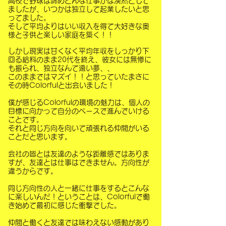
高校で野球は諦めどんな仕事かは漠然として
ましたが、いつかは独立して起業したいと思
ってました。
そして平均よりはいい収入を得て大好きな奥
様と子供と楽しい家庭を築く！！
しかし現実は甘くなく平均年収をしっかり下
回る給料のまま20代を終え、彼女には無惨に
も振られ、独立なんて遠い夢、、
このままではマズイ！！と思っていたまさに
その時Colorfulと出会いました！
僕が感じるColorfulの環境の魅力は、個人の
目標に向かって自分のペースで進んでいける
ことです。
それと同じ方向を向いて頑張れる仲間がいる
ことだと思います。
会社の皆とは友達のような距離感ではありま
すが、友達とは仕事はできません。方向性が
違うからです。
同じ方向性の人と一緒に仕事をするとこんな
に楽しいんだ！ということは、Colorfulで働
き始めて最初に感じた衝撃でした。
仲間と働くと友達では味わえない感動があり