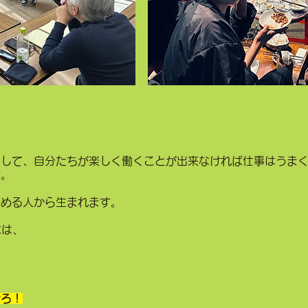
として、自分たちが楽しく
働くことが出来なければ仕事はうま
す。
しめる人から生まれます。
念は、
せろ！