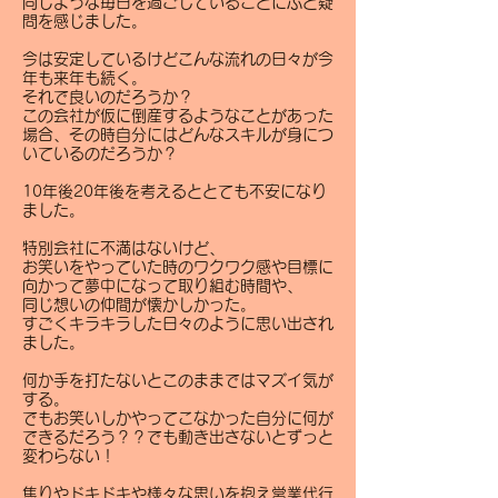
同じような毎日を過ごしていることにふと疑
問を感じました。
今は安定しているけどこんな流れの日々が今
年も来年も続く。
それで良いのだろうか？
この会社が仮に倒産するようなことがあった
場合、その時自分にはどんなスキルが身につ
いているのだろうか？
10年後20年後を考えるととても不安になり
ました。
特別会社に不満はないけど、
お笑いをやっていた時のワクワク感や目標に
向かって夢中になって取り組む時間や、
同じ想いの仲間が懐かしかった。
すごくキラキラした日々のように思い出され
ました。
何か手を打たないとこのままではマズイ気が
する。
でもお笑いしかやってこなかった自分に何が
できるだろう？？でも動き出さないとずっと
変わらない！
焦りやドキドキや様々な思いを抱え営業代行