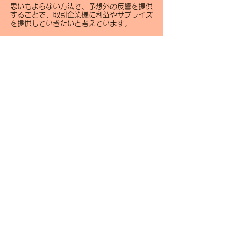
思いもよらない方法で、予想外の反響を提供
することで、取引企業様に利益やサプライズ
を提供していきたいと考えています。
原則3
プライベートもカラフルに！
楽しく働き、楽しく成長し、稼げるようにな
ったわけですから、
さぁ！思いきり、パァーっとやってください
(笑)
旅行、スポーツ、どんな趣味でも良いと思い
ます。
そこで使うお金がその業界の経済を回すこと
になりますし、そこでの出会いが、その後の
人生を彩り豊かなものにしていきます。
プライベートがカラフルに充実していること
で、仕事も自然と頑張れます。