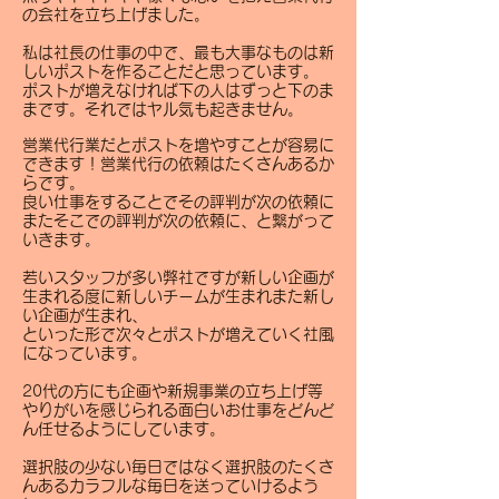
の会社を立ち上げました。
私は社長の仕事の中で、最も大事なものは新
しいポストを作ることだと思っています。
ポストが増えなければ下の人はずっと下のま
まです。それではヤル気も起きません。
営業代行業だとポストを増やすことが容易に
できます！営業代行の依頼はたくさんあるか
らです。
良い仕事をすることでその評判が次の依頼に
またそこでの評判が次の依頼に、と繋がって
いきます。
若いスタッフが多い弊社ですが新しい企画が
生まれる度に新しいチームが生まれまた新し
い企画が生まれ、
といった形で次々とポストが増えていく社風
になっています。
20代の方にも企画や新規事業の立ち上げ等
やりがいを感じられる面白いお仕事をどんど
ん任せるようにしています。
選択肢の少ない毎日ではなく選択肢のたくさ
んあるカラフルな毎日を送っていけるよう